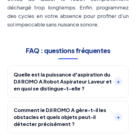
déchargé trop longtemps. Enfin, programmez
des cycles en votre absence pour profiter d'un
sol impeccable sans nuisance sonore.
FAQ : questions fréquentes
Quelle est la puissance d'aspiration du
+
DJI ROMO A Robot Aspirateur Laveur et
en quoi se distingue-t-elle ?
La puissance d'aspiration atteint 25 000 Pa
grâce à un moteur haute performance avec
Comment le DJI ROMO A gère-t-il les
+
obstacles et quels objets peut-il
ventilateur métallique à 9 pales, offrant un
détecter précisément ?
nettoyage en profondeur supérieur à la majorité
des robots aspirateurs du marché.