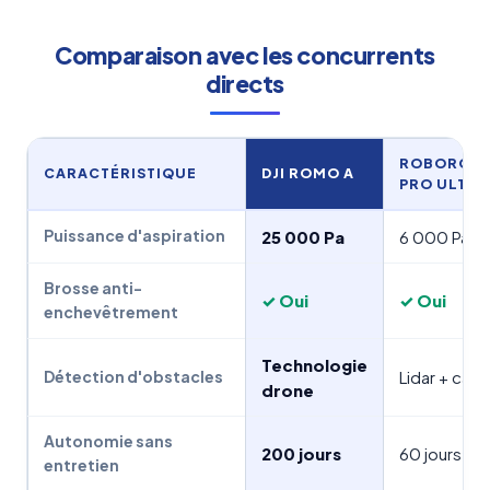
Comparaison avec les concurrents
directs
ROBOROCK
CARACTÉRISTIQUE
DJI ROMO A
PRO ULTRA
Puissance d'aspiration
25 000 Pa
6 000 Pa
Brosse anti-
✓ Oui
✓ Oui
enchevêtrement
Technologie
Lidar + cam
Détection d'obstacles
drone
Autonomie sans
200 jours
60 jours
entretien