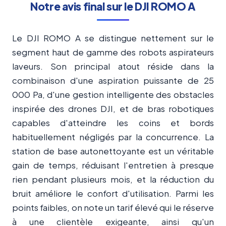
deux moteurs puissants, qui dirige les poils et
Notre avis final sur le DJI ROMO A
débris vers un centre creux pour éviter les
blocages et garantir une aspiration efficace.
Le DJI ROMO A se distingue nettement sur le
segment haut de gamme des robots aspirateurs
laveurs. Son principal atout réside dans la
combinaison d'une aspiration puissante de 25
000 Pa, d'une gestion intelligente des obstacles
inspirée des drones DJI, et de bras robotiques
capables d'atteindre les coins et bords
habituellement négligés par la concurrence. La
station de base autonettoyante est un véritable
gain de temps, réduisant l'entretien à presque
rien pendant plusieurs mois, et la réduction du
bruit améliore le confort d'utilisation. Parmi les
points faibles, on note un tarif élevé qui le réserve
à une clientèle exigeante, ainsi qu'un