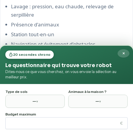
Lavage : pression, eau chaude, relevage de
serpillière
Présence d'animaux
Station tout-en-un
Navigation et évitement d'obstacles
×
20 secondes chrono
Le questionnaire qui trouve votre robot
37 relevés · 38 jours · 1 marchand
RELEVÉ DE PRIX
Dites-nous ce que vous cherchez, on vous envoie la sélection au
meilleur prix.
Prix actuel : 849€. Plus bas relevé : 849€ (le 4 août). Pl
849€
Type de sols
Animaux à la maison ?
au plus bas relevé
—
—
▾
▾
849€
1 099€
plus bas
plus haut
Budget maximum
le 4 août
€