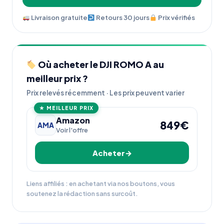
Livraison gratuite
Retours 30 jours
Prix vérifiés
Où acheter le DJI ROMO A au
meilleur prix ?
Prix relevés récemment · Les prix peuvent varier
★ MEILLEUR PRIX
Amazon
849€
AMA
Voir l'offre
Acheter
Liens affiliés : en achetant via nos boutons, vous
soutenez la rédaction sans surcoût.