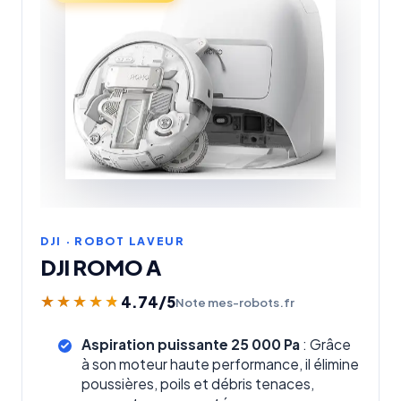
DJI · ROBOT LAVEUR
DJI ROMO A
4.74
/5
★★★★★
★★★★★
Note mes-robots.fr
Aspiration puissante 25 000 Pa
: Grâce
à son moteur haute performance, il élimine
poussières, poils et débris tenaces,