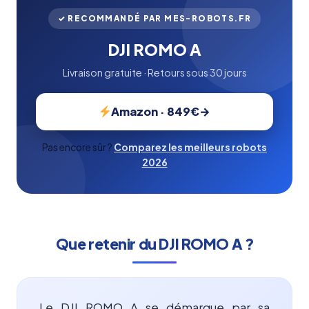
✓ RECOMMANDÉ PAR MES-ROBOTS.FR
DJI ROMO A
Livraison gratuite · Retours sous 30 jours
Amazon · 849€
Pas encore sûr ?
Comparez les meilleurs robots
2026
Que retenir du DJI ROMO A ?
Le DJI ROMO A se démarque par sa