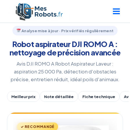
Aller
au
contenu
Analyse mise à jour · Prix vérifiés régulièrement
Robot aspirateur DJI ROMO A :
nettoyage de précision avancée
Avis DJI ROMO A Robot Aspirateur Laveur :
aspiration 25 000 Pa, détection d'obstacles
précise, entretien réduit, idéal poils d'animaux.
Meilleur prix
Note détaillée
Fiche technique
Av
✓ RECOMMANDÉ