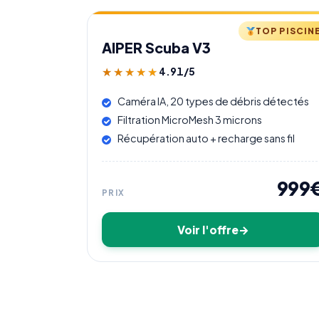
TOP PISCIN
AIPER Scuba V3
4.91/5
★★★★★
★★★★★
Caméra IA, 20 types de débris détectés
Filtration MicroMesh 3 microns
Récupération auto + recharge sans fil
999
PRIX
Voir l'offre