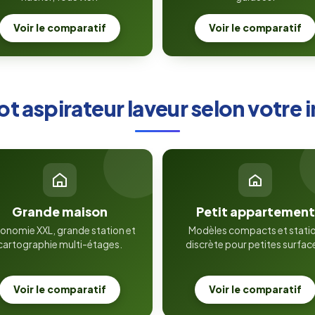
Voir le comparatif
Voir le comparatif
t aspirateur laveur selon votre i
Grande maison
Petit appartement
onomie XXL, grande station et
Modèles compacts et stati
cartographie multi-étages.
discrète pour petites surfac
Voir le comparatif
Voir le comparatif