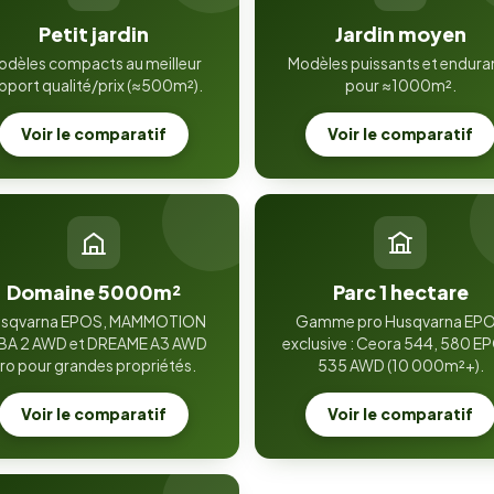
Petit jardin
Jardin moyen
odèles compacts au meilleur
Modèles puissants et endura
pport qualité/prix (≈500m²).
pour ≈1000m².
Voir le comparatif
Voir le comparatif
Domaine 5000m²
Parc 1 hectare
sqvarna EPOS, MAMMOTION
Gamme pro Husqvarna EP
BA 2 AWD et DREAME A3 AWD
exclusive : Ceora 544, 580 E
ro pour grandes propriétés.
535 AWD (10 000m²+).
Voir le comparatif
Voir le comparatif