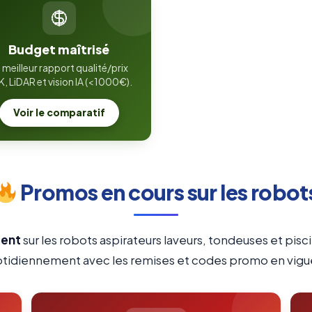
Budget maîtrisé
 meilleur rapport qualité/prix
, LiDAR et vision IA (<1000€).
Voir le comparatif
Promos en cours sur les robot
ment
sur les robots aspirateurs laveurs, tondeuses et pis
tidiennement avec les remises et codes promo en vigu