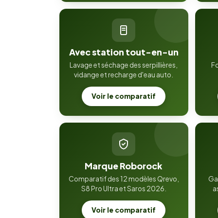
Avec station tout-en-un
Lavage et séchage des serpillières,
Fo
vidange et recharge d'eau auto.
Voir le comparatif
Marque Roborock
Comparatif des 12 modèles Qrevo,
Ga
S8 Pro Ultra et Saros 2026.
a
Voir le comparatif