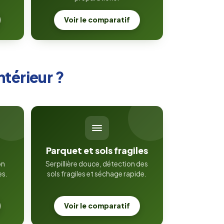
Voir le comparatif
ntérieur ?
Parquet et sols fragiles
on
Serpillière douce, détection des
es.
sols fragiles et séchage rapide.
Voir le comparatif