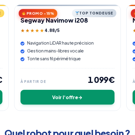
PROMO −15%
E
TOP TONDEUSE
Segway Navimow i208
4.88/5
★★★★★
★★★★★
Navigation LiDAR haute précision
Gestion mains-libres vocale
Tonte sans fil périmétrique
€
1 099€
À PARTIR DE
Voir l'offre
Quel robot pour quel besoin ?