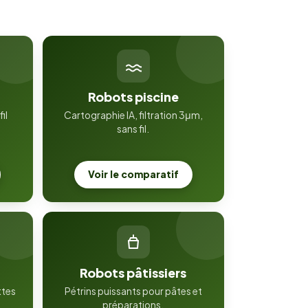
Robots piscine
il
Cartographie IA, filtration 3μm,
sans fil.
Voir le comparatif
Robots pâtissiers
ttes
Pétrins puissants pour pâtes et
préparations.