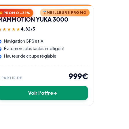
PROMO −31%
MEILLEURE PROMO
MAMMOTION YUKA 3000
4.82/5
★★★★★
★★★★★
Navigation GPS et IA
Évitement obstacles intelligent
Hauteur de coupe réglable
999€
À PARTIR DE
Voir l'offre