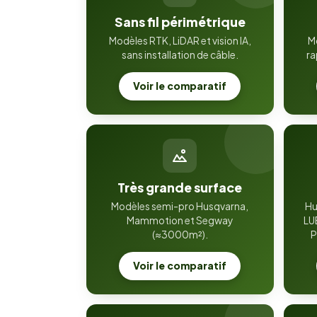
Sans fil périmétrique
Modèles RTK, LiDAR et vision IA,
M
sans installation de câble.
ra
Voir le comparatif
Très grande surface
Modèles semi-pro Husqvarna,
Hu
Mammotion et Segway
LU
(≈3000m²).
P
Voir le comparatif