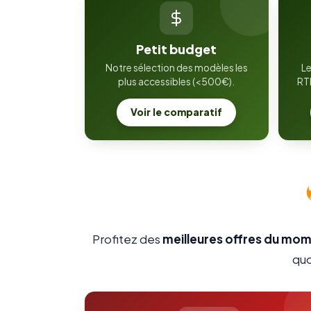
Petit budget
Notre sélection des modèles les
Le
plus accessibles (<500€).
RTK
Voir le comparatif
Profitez des
meilleures offres du mo
quo