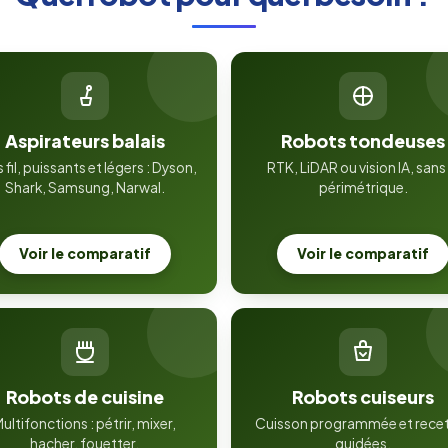
Aspirateurs balais
Robots tondeuses
 fil, puissants et légers : Dyson,
RTK, LiDAR ou vision IA, sans f
Shark, Samsung, Narwal.
périmétrique.
Voir le comparatif
Voir le comparatif
Robots de cuisine
Robots cuiseurs
ultifonctions : pétrir, mixer,
Cuisson programmée et rece
hacher, fouetter.
guidées.