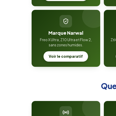
Marque Narwal
Freo X Ultra, Z10 Ultra et Flow 2,
Z60
sans zones humides.
Voir le comparatif
Quel