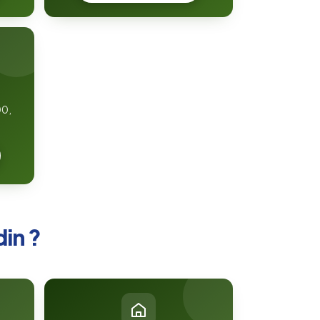
00,
.
din ?