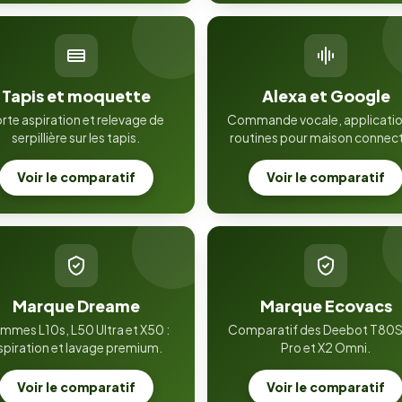
Tapis et moquette
Alexa et Google
rte aspiration et relevage de
Commande vocale, applicatio
serpillière sur les tapis.
routines pour maison connec
Voir le comparatif
Voir le comparatif
Marque Dreame
Marque Ecovacs
mmes L10s, L50 Ultra et X50 :
Comparatif des Deebot T80S
spiration et lavage premium.
Pro et X2 Omni.
Voir le comparatif
Voir le comparatif