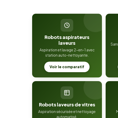
Robots aspirateurs
laveurs
Sans
Aspiration et lavage 2-en-1 avec
station auto-nettoyante.
Voir le comparatif
Robots laveurs de vitres
Aspiration sécurisée et nettoyage
M
automatisé.