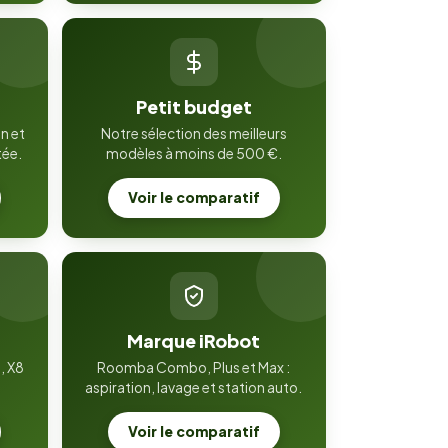
Petit budget
n et
Notre sélection des meilleurs
tée.
modèles à moins de 500 €.
Voir le comparatif
Marque iRobot
, X8
Roomba Combo, Plus et Max :
aspiration, lavage et station auto.
Voir le comparatif