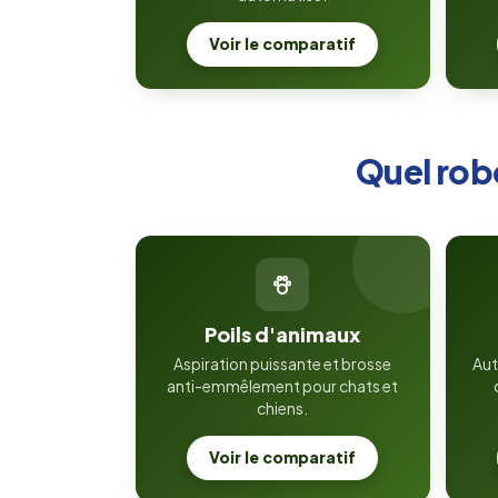
Voir le comparatif
Quel robo
Poils d'animaux
Aspiration puissante et brosse
Aut
anti-emmêlement pour chats et
chiens.
Voir le comparatif