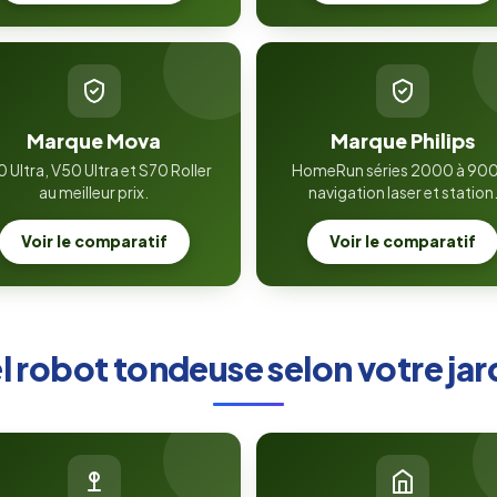
Marque Mova
Marque Philips
 Ultra, V50 Ultra et S70 Roller
HomeRun séries 2000 à 90
au meilleur prix.
navigation laser et station
Voir le comparatif
Voir le comparatif
 robot tondeuse selon votre jar