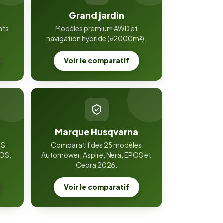
Grand jardin
nts
Modèles premium AWD et
navigation hybride (≈2000m²).
Voir le comparatif
Marque Husqvarna
OS
Comparatif des 25 modèles
POS,
Automower, Aspire, Nera, EPOS et
Ceora 2026.
Voir le comparatif