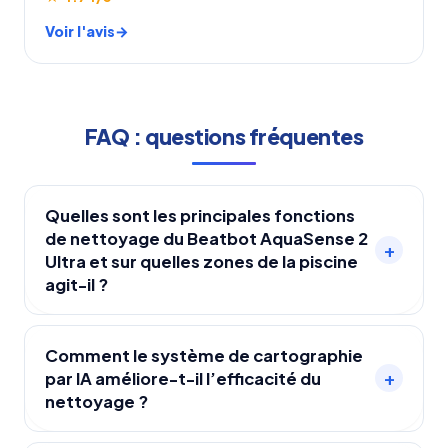
Voir l'avis
FAQ : questions fréquentes
Quelles sont les principales fonctions
de nettoyage du Beatbot AquaSense 2
+
Ultra et sur quelles zones de la piscine
agit-il ?
Le Beatbot AquaSense 2 Ultra propose un
nettoyage 5-en-1 qui couvre la surface de l’eau,
Comment le système de cartographie
+
par IA améliore-t-il l’efficacité du
la ligne de flottaison, les parois, le fond de la
nettoyage ?
piscine ainsi que la purification de l’eau, assurant
un nettoyage complet du haut en bas de la
La cartographie par IA combine des capteurs