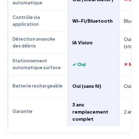
automatique
Contrôle via
Wi-Fi/Bluetooth
Blueto
application
Oui
Détection avancée
IA Vision
des débris
(stand
Stationnement
✓ Oui
✕ Non
automatique surface
Oui (sans fil)
Oui (san
Batterie rechargeable
3 ans
Garantie
remplacement
2 ans
complet