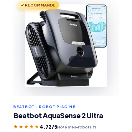
✓ RECOMMANDÉ
BEATBOT · ROBOT PISCINE
Beatbot AquaSense 2 Ultra
4.72
/5
★★★★★
★★★★★
Note mes-robots.fr