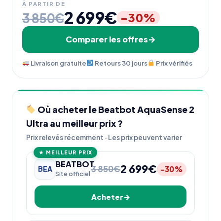
À PARTIR DE
2 699€
3 850€
-30%
Comparer les offres
Livraison gratuite
Retours 30 jours
Prix vérifiés
Où acheter le Beatbot AquaSense 2
Ultra au meilleur prix ?
Prix relevés récemment · Les prix peuvent varier
★ MEILLEUR PRIX
BEATBOT
2 699€
3 850€
-30%
BEA
Site officiel
Acheter