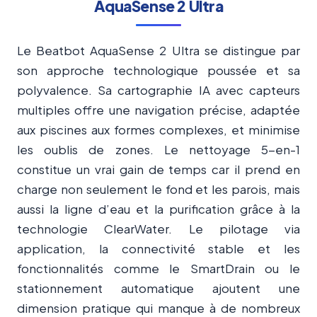
AquaSense 2 Ultra
000 gallons d’eau 4 fois plus rapidement que les
épurateurs traditionnels, tout en réduisant
Le Beatbot AquaSense 2 Ultra se distingue par
l’utilisation de produits chimiques.
son approche technologique poussée et sa
polyvalence. Sa cartographie IA avec capteurs
multiples offre une navigation précise, adaptée
aux piscines aux formes complexes, et minimise
les oublis de zones. Le nettoyage 5-en-1
constitue un vrai gain de temps car il prend en
charge non seulement le fond et les parois, mais
aussi la ligne d’eau et la purification grâce à la
technologie ClearWater. Le pilotage via
application, la connectivité stable et les
fonctionnalités comme le SmartDrain ou le
stationnement automatique ajoutent une
dimension pratique qui manque à de nombreux