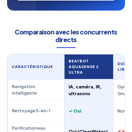
Comparaison avec les concurrents
directs
BEATBOT
DOLPH
CARACTÉRISTIQUE
AQUASENSE 2
LIBER
ULTRA
IA, caméra, IR,
Gyro,
Navigation
intelligente
ultrasons
Smart
✓ Oui
Non (3
Nettoyage 5-en-1
Purification eau
Oui (ClearWater)
✕ Non