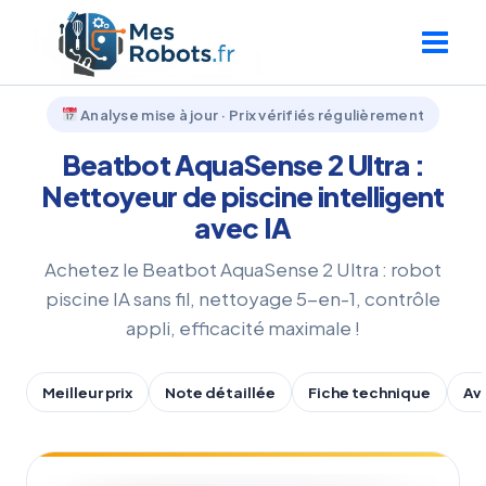
Aller
au
contenu
Analyse mise à jour · Prix vérifiés régulièrement
Beatbot AquaSense 2 Ultra :
Nettoyeur de piscine intelligent
avec IA
Achetez le Beatbot AquaSense 2 Ultra : robot
piscine IA sans fil, nettoyage 5-en-1, contrôle
appli, efficacité maximale !
Meilleur prix
Note détaillée
Fiche technique
Av