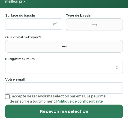
meilleur prix.
Beatbot AquaSense 2 Ultra
Surface du bassin
Type de bassin
Livraison gratuite · Retours sous 30 jours
m²
—
▾
BEATBOT · 2 699€
Que doit-il nettoyer ?
—
▾
Pas encore sûr ?
Comparez les meilleurs robots
2026
Budget maximum
€
Votre email
Que retenir du Beatbot AquaSense 2
J'accepte de recevoir ma sélection par email. Je peux me
Ultra ?
désinscrire à tout moment.
Politique de confidentialité
Recevoir ma sélection
Avec ses technologies de cartographie IA