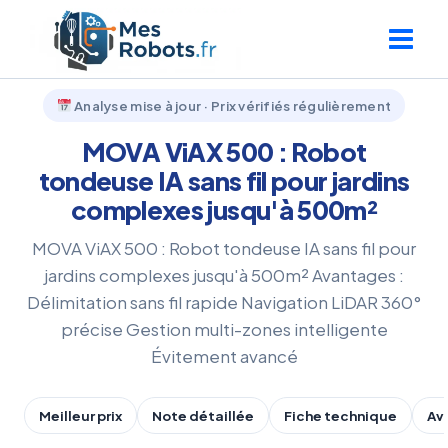
Aller
au
contenu
Analyse mise à jour · Prix vérifiés régulièrement
MOVA ViAX 500 : Robot
tondeuse IA sans fil pour jardins
complexes jusqu'à 500m²
MOVA ViAX 500 : Robot tondeuse IA sans fil pour
jardins complexes jusqu'à 500m² Avantages :
Délimitation sans fil rapide Navigation LiDAR 360°
précise Gestion multi-zones intelligente
Évitement avancé
Meilleur prix
Note détaillée
Fiche technique
Av