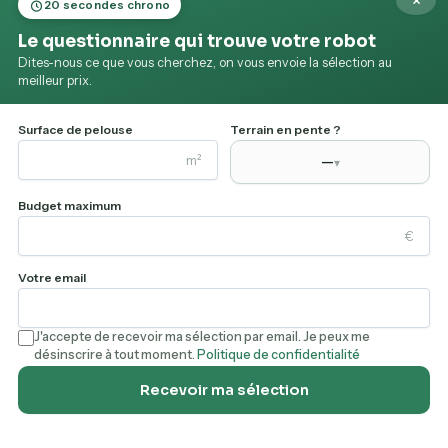
×
20 secondes chrono
modèle 500 m². Par rapport aux concurrents
Le questionnaire qui trouve votre robot
directs, le ViAX 500 propose un excellent
Dites-nous ce que vous cherchez, on vous envoie la sélection au
compromis entre innovation, sécurité et
meilleur prix.
praticité, bien que l'autonomie et la gestion fine
des zones puissent encore évoluer. C'est une
Surface de pelouse
Terrain en pente ?
solution très recommandable pour ceux qui
m²
—
▾
veulent une tondeuse robot aboutie, fiable et
Budget maximum
sans tracas d'installation, tout en restant attentif à
€
un investissement raisonnable pour la catégorie.
Votre email
✓ RECOMMANDÉ PAR MES-ROBOTS.FR
J'accepte de recevoir ma sélection par email. Je peux me
désinscrire à tout moment.
Politique de confidentialité
MOVA ViAX 500
Recevoir ma sélection
Livraison gratuite · Retours sous 30 jours