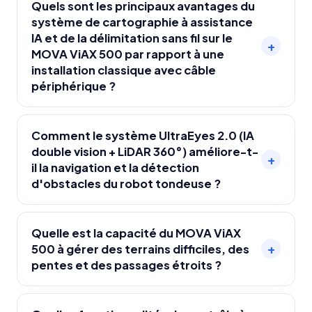
Quels sont les principaux avantages du
système de cartographie à assistance
IA et de la délimitation sans fil sur le
+
MOVA ViAX 500 par rapport à une
installation classique avec câble
périphérique ?
Le système de cartographie à assistance IA et
de délimitation sans fil du MOVA ViAX 500
Comment le système UltraEyes 2.0 (IA
double vision + LiDAR 360°) améliore-t-
permet une installation rapide sans câble
+
il la navigation et la détection
périphérique, station RTK ou antenne. Il
d'obstacles du robot tondeuse ?
cartographie le jardin et crée des limites
virtuelles précises, offrant une mise en service
UltraEyes 2.0 combine deux caméras IA Ultra-
immédiate sans installation complexe,
HDR à un LiDAR 360°, offrant une perception
Quelle est la capacité du MOVA ViAX
contrairement aux modèles traditionnels
+
500 à gérer des terrains difficiles, des
précise de l'environnement. Ce système assure
nécessitant un câblage physique.
pentes et des passages étroits ?
une cartographie intelligente, une navigation
stable et une détection fiable de plus de 300
Le MOVA ViAX 500 franchit des couloirs de 60
types d'obstacles, même en l'absence de GPS