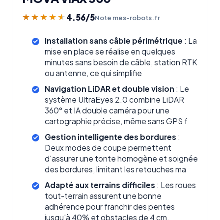
4.56
/5
★★★★★
★★★★★
Note mes-robots.fr
Installation sans câble périmétrique
: La
mise en place se réalise en quelques
minutes sans besoin de câble, station RTK
ou antenne, ce qui simplifie
Navigation LiDAR et double vision
: Le
système UltraEyes 2.0 combine LiDAR
360° et IA double caméra pour une
cartographie précise, même sans GPS f
Gestion intelligente des bordures
:
Deux modes de coupe permettent
d'assurer une tonte homogène et soignée
des bordures, limitant les retouches ma
Adapté aux terrains difficiles
: Les roues
tout-terrain assurent une bonne
adhérence pour franchir des pentes
jusqu'à 40% et obstacles de 4 cm.