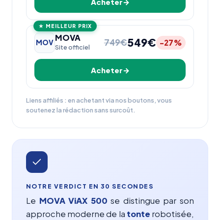
Acheter
★ MEILLEUR PRIX
MOVA
549€
749€
-27%
MOV
Site officiel
Acheter
Liens affiliés : en achetant via nos boutons, vous
soutenez la rédaction sans surcoût.
NOTRE VERDICT EN 30 SECONDES
Le
MOVA ViAX 500
se distingue par son
approche moderne de la
tonte
robotisée,