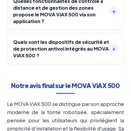
cm, grimpe des pentes jusqu'à 40 % et
Quelles fonctionnalités de contrôle à
ou dans des zones complexes.
distance et de gestion des zones
surmonte des obstacles jusqu'à 4 cm. Ses roues
+
propose le MOVA ViAX 500 via son
tout-terrain assurent une excellente adhérence,
application ?
ce qui permet de tondre efficacement sur des
terrains irréguliers et difficiles sans risquer de se
L'application MOVAhome permet de gérer
bloquer.
plusieurs jardins ou zones séparées grâce à deux
Quels sont les dispositifs de sécurité et
+
de protection antivol intégrés au MOVA
cartes et jusqu'à 150 zones personnalisées. Elle
ViAX 500 ?
permet de programmer la tonte à distance, de
définir des zones distinctes et d'ajuster le
Le MOVA ViAX 500 dispose du système
planning selon les besoins, offrant ainsi une
TrueGuard qui inclut la détection humaine par IA,
expérience flexible et personnalisée.
des patrouilles vidéo en direct, des alertes
Notre avis final sur le MOVA ViAX 500
antivol et un suivi GPS optionnel. Ces dispositifs
assurent la protection du robot contre le vol et
Le MOVA ViAX 500 se distingue par son approche
garantissent un fonctionnement sécurisé.
moderne de la tonte robotisée, spécialement
pensée pour les utilisateurs qui privilégient la
simplicité d'installation et la flexibilité d'usage. Sa