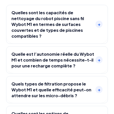
Quelles sont les capacités de
nettoyage du robot piscine sans fil
+
Wybot M1 en termes de surfaces
couvertes et de types de piscines
compatibles ?
Le Wybot M1 nettoie le fond, les parois et la
ligne d’eau des piscines jusqu’à 12 x 6 m, quelle
Quelle est l’autonomie réelle du Wybot
+
M1 et combien de temps nécessite-t-il
que soit leur forme (rectangulaire, ovale, ronde,
pour une recharge complète ?
forme libre) et leur revêtement (liner, PVC armé,
béton peint, carrelage, faïence, coque
Le Wybot M1 offre une autonomie de 5 heures
polyester), y compris tous types de fonds (plats,
en fonctionnement et nécessite 3 heures pour
Quels types de filtration propose le
pentes douces, pentes composées, pointes de
+
Wybot M1 et quelle efficacité peut-on
une recharge complète grâce à sa batterie
diamant).
attendre sur les micro-débris ?
lithium-ion rechargeable.
Le Wybot M1 dispose d’une double filtration
avancée : un filtre principal de 180 microns et un
Quelles sont les options de