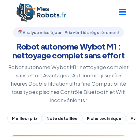
Aller
au
contenu
Analyse mise à jour · Prix vérifiés régulièrement
Robot autonome Wybot M1 :
nettoyage complet sans effort
Robot autonome Wybot M1 : nettoyage complet
sans effort Avantages : Autonomie jusqu’à 5
heures Double filtration ultra fine Compatibilité
tous types piscines Contrôle Bluetooth et Wifi
Inconvénients :
Meilleur prix
Note détaillée
Fiche technique
Av