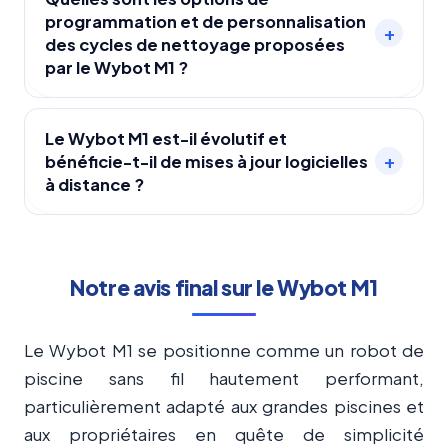
programmation et de personnalisation
filtre mousse supplémentaire de 25 microns,
+
des cycles de nettoyage proposées
permettant de capturer aussi bien les feuilles
par le Wybot M1 ?
que les micro-débris et d’assurer une eau claire
même en cas d’utilisation intensive.
Le Wybot M1 propose 7 programmes de
nettoyage, une programmation à la semaine, et
Le Wybot M1 est-il évolutif et
+
bénéficie-t-il de mises à jour logicielles
des cycles personnalisés permettant de cibler le
à distance ?
fond, les parois, la ligne d’eau ou des
combinaisons de ceux-ci, pour s’adapter à l’état
Oui, le Wybot M1, via l’application mobile et la
et à la saleté du bassin.
connectivité Bluetooth & Wifi, bénéficie de
mises à jour OTA (Over The Air), permettant
Notre avis final sur le Wybot M1
d’optimiser la navigation, améliorer l’efficacité du
nettoyage et ajouter de nouvelles
Le Wybot M1 se positionne comme un robot de
fonctionnalités sans intervention manuelle.
piscine sans fil hautement performant,
particulièrement adapté aux grandes piscines et
aux propriétaires en quête de simplicité