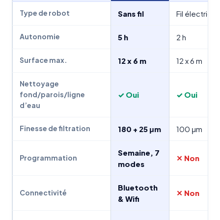
Type de robot
Sans fil
Fil électriqu
Autonomie
5 h
2 h
Surface max.
12 x 6 m
12 x 6 m
Nettoyage
✓ Oui
✓ Oui
fond/parois/ligne
d’eau
Finesse de filtration
180 + 25 μm
100 μm
Semaine, 7
✕ Non
Programmation
modes
Bluetooth
✕ Non
Connectivité
& Wifi