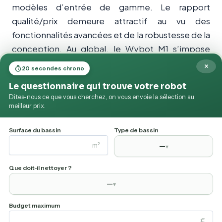
modèles d’entrée de gamme. Le rapport
qualité/prix demeure attractif au vu des
fonctionnalités avancées et de la robustesse de la
conception. Au global, le Wybot M1 s’impose
comme une solution fiable et moderne pour ceux
×
20 secondes chrono
qui souhaitent déléguer l’entretien de leur piscine
Le questionnaire qui trouve votre robot
sans compromis sur la qualité, tout en exigeant
Dites-nous ce que vous cherchez, on vous envoie la sélection au
une vraie autonomie et des options de
meilleur prix.
personnalisation à la hauteur des standards
actuels.
Surface du bassin
Type de bassin
m²
—
▾
Que doit-il nettoyer ?
✓ RECOMMANDÉ PAR MES-ROBOTS.FR
—
▾
Wybot M1
Budget maximum
Livraison gratuite · Retours sous 30 jours
€