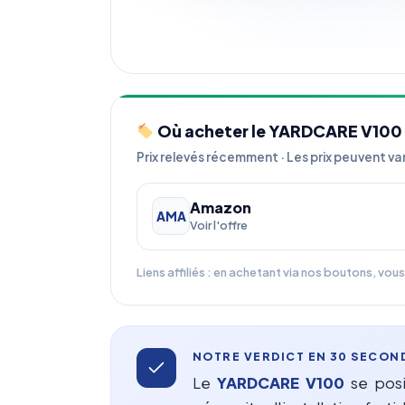
Où acheter le YARDCARE V100 a
Prix relevés récemment · Les prix peuvent var
Amazon
AMA
Voir l'offre
Liens affiliés : en achetant via nos boutons, vo
NOTRE VERDICT EN 30 SECON
Le
YARDCARE V100
se posi