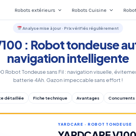
Robots extérieurs
Robots Cuisine
Robot
Analyse mise à jour · Prix vérifiés régulièrement
00 : Robot tondeuse a
navigation intelligente
0 Robot Tondeuse sans Fil : navigation visuelle, éviteme
batterie 4Ah. Gazon impeccable sans effort !
e détaillée
Fiche technique
Avantages
Concurrents
YARDCARE · ROBOT TONDEUSE
YARDCARE V10