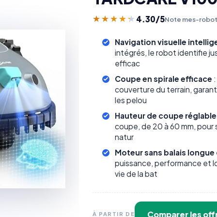
4.30
/5
★★★★★
★★★★★
Note mes-robot
Navigation visuelle intelli
intégrés, le robot identifie 
efficac
Coupe en spirale efficace
:
couverture du terrain, gara
les pelou
Hauteur de coupe réglable
coupe, de 20 à 60 mm, pour s
natur
Moteur sans balais longue
puissance, performance et lo
vie de la bat
Comparer les off
À PARTIR DE