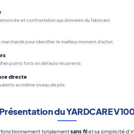
r
 annoncée et confrontation aux données du fabricant.
s marchands pour identifier le meilleur moment d'achat.
urs
ifier points forts et défauts récurrents.
nce directe
alents au même niveau de prix.
Présentation du YARDCARE V10
n fonctionnement totalement
sans fil
et sa simplicité d'in