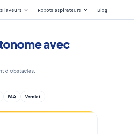
s laveurs
Robots aspirateurs
Blog
utonome avec
nt d'obstacles,
FAQ
Verdict
0