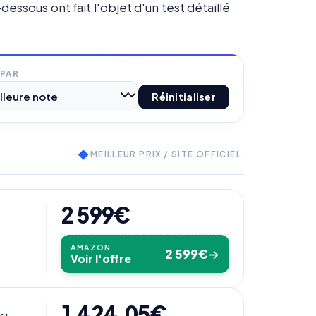
ssous ont fait l'objet d'un test détaillé
 PAR
Réinitialiser
◆
MEILLEUR PRIX / SITE OFFICIEL
2 599€
AMAZON
2 599€
→
Voir l'offre
1 424,05€