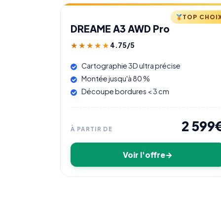
TOP CHOI
DREAME A3 AWD Pro
4.75/5
★★★★★
★★★★★
Cartographie 3D ultra précise
Montée jusqu'à 80 %
Découpe bordures < 3 cm
2 599
À PARTIR DE
Voir l'offre