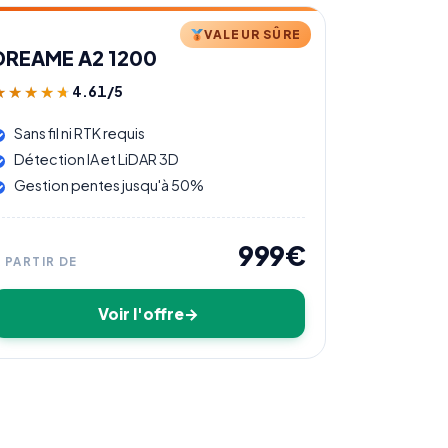
VALEUR SÛRE
DREAME A2 1200
4.61/5
★★★★★
★★★★★
Sans fil ni RTK requis
Détection IA et LiDAR 3D
Gestion pentes jusqu'à 50%
999€
À PARTIR DE
Voir l'offre