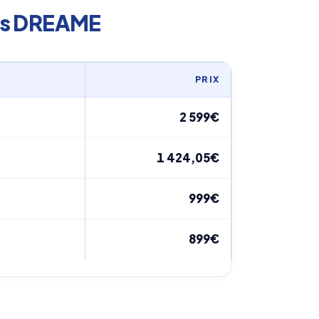
es DREAME
PRIX
2 599€
1 424,05€
999€
899€