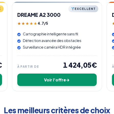
X
EXCELLENT
DREAME A2 3000
4.7/5
★★★★★
★★★★★
Cartographie intelligente sans fil
Détection avancée des obstacles
Surveillance caméra HDR intégrée
€
1 424,05€
À PARTIR DE
Voir l'offre
Les meilleurs critères de choix