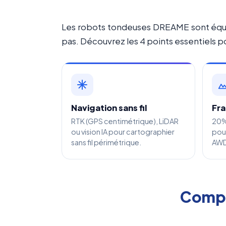
Les robots tondeuses DREAME sont équipé
pas. Découvrez les 4 points essentiels p
Navigation sans fil
Fra
RTK (GPS centimétrique), LiDAR
20% 
ou vision IA pour cartographier
pour
sans fil périmétrique.
AWD
Compa