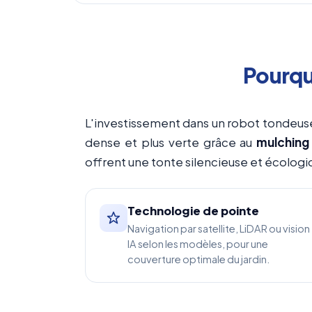
Pourqu
L'investissement dans un robot tondeus
dense et plus verte grâce au
mulching
offrent une tonte silencieuse et écolo
Technologie de pointe
Navigation par satellite, LiDAR ou vision
IA selon les modèles, pour une
couverture optimale du jardin.