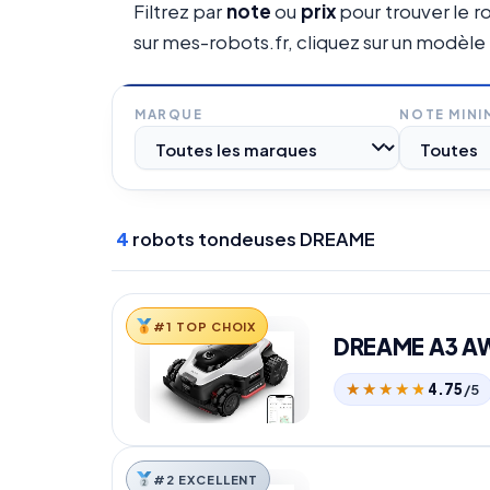
Filtrez par
note
ou
prix
pour trouver le r
sur mes-robots.fr, cliquez sur un modèle
MARQUE
NOTE MIN
4
robots tondeuses DREAME
#1 TOP CHOIX
DREAME A3 A
★★★★★
★★★★★
4.75
/5
#2 EXCELLENT