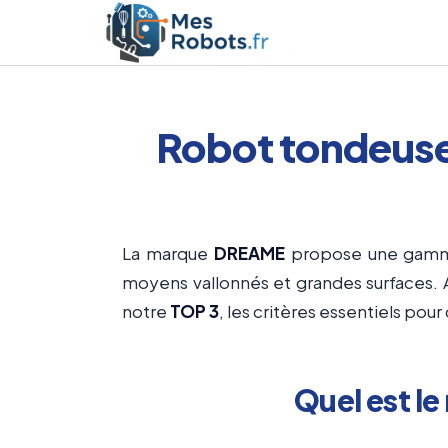
Aller
au
contenu
Robot tondeuse
La marque
DREAME
propose une gam
moyens vallonnés et grandes surfaces. A
notre
TOP 3
, les critères essentiels pou
Quel est l