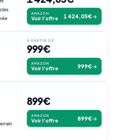
il
cles
AMAZON
1 424,05€
→
grée
Voir l'offre
À PARTIR DE
999€
AMAZON
999€
→
Voir l'offre
899€
AMAZON
899€
→
Voir l'offre
errain