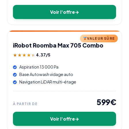
Voir l'offre
VALEUR SÛRE
iRobot Roomba Max 705 Combo
4.37/5
★★★★★
★★★★★
Aspiration 13 000 Pa
Base Autowash vidage auto
Navigation LiDAR multi-étage
599€
À PARTIR DE
Voir l'offre