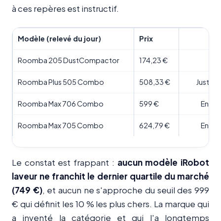
à ces repères est instructif.
Modèle (relevé du jour)
Prix
Roomba 205 DustCompactor
174,23 €
Roomba Plus 505 Combo
508,33 €
Juste a
Roomba Max 706 Combo
599 €
Entre 
Roomba Max 705 Combo
624,79 €
Entre 
Le constat est frappant :
aucun modèle iRobot
laveur ne franchit le dernier quartile du marché
(749 €)
, et aucun ne s'approche du seuil des 999
€ qui définit les 10 % les plus chers. La marque qui
a inventé la catégorie et qui l'a longtemps