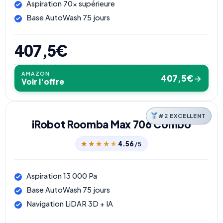
Aspiration 70x supérieure
Base AutoWash 75 jours
407,5€
AMAZON
407,5€
→
Voir l'offre
#2 EXCELLENT
iRobot Roomba Max 706 Combo
★★★★★
★★★★★
4.56
/5
Aspiration 13 000 Pa
Base AutoWash 75 jours
Navigation LiDAR 3D + IA