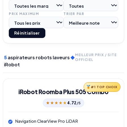
PRIX MAXIMUM
TRIER PAR
Réinitialiser
MEILLEUR PRIX / SITE
5
aspirateurs robots laveurs
◆
OFFICIEL
iRobot
#1 TOP CHOIX
iRobot Roomba Plus 505 Combo
★★★★★
★★★★★
4.72
/5
Navigation ClearView Pro LiDAR