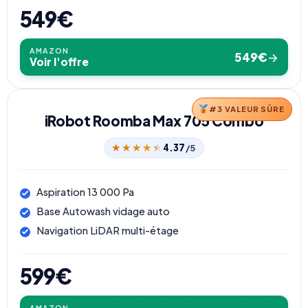
549€
AMAZON
549€
→
Voir l'offre
#3 VALEUR SÛRE
iRobot Roomba Max 705 Combo
★★★★★
★★★★★
4.37
/5
Aspiration 13 000 Pa
Base Autowash vidage auto
Navigation LiDAR multi-étage
599€
AMAZON