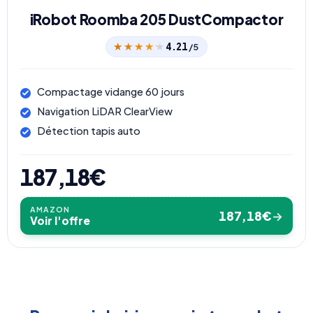
iRobot Roomba 205 DustCompactor
★★★★★
★★★★★
4.21
/5
Compactage vidange 60 jours
Navigation LiDAR ClearView
Détection tapis auto
187,18€
AMAZON
187,18€
→
Voir l'offre