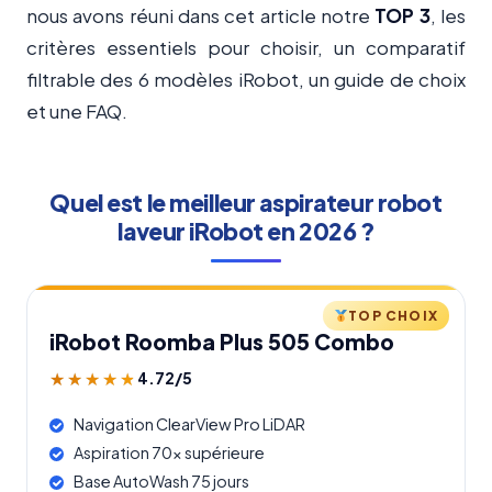
nous avons réuni dans cet article notre
TOP 3
, les
critères essentiels pour choisir, un comparatif
filtrable des 6 modèles iRobot, un guide de choix
et une FAQ.
Quel est le meilleur aspirateur robot
laveur iRobot en 2026 ?
TOP CHOIX
iRobot Roomba Plus 505 Combo
4.72/5
★★★★★
★★★★★
Navigation ClearView Pro LiDAR
Aspiration 70x supérieure
Base AutoWash 75 jours