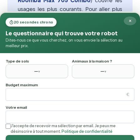
usages les plus courants. Pour aller plus
loin, utilisez le comparatif filtrable plus
×
20 secondes chrono
haut.
Le questionnaire qui trouve votre robot
Tous les modèles iRobot listés sur mes-
Dites-nous ce que vous cherchez, on vous envoie la sélection au
meilleur prix.
robots.fr ont fait l'objet d'un avis détaillé :
cliquez sur n'importe quel produit pour
Type de sols
Animaux à la maison ?
accéder à son test complet et aux
—
—
▾
▾
meilleurs prix constatés.
Budget maximum
€
Votre email
À Propos
J'accepte de recevoir ma sélection par email. Je peux me
Contact
désinscrire à tout moment.
Politique de confidentialité
Mentions légales