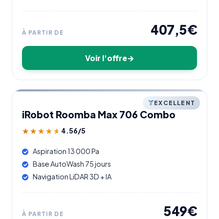
407,5€
À PARTIR DE
Voir l'offre
EXCELLENT
iRobot Roomba Max 706 Combo
4.56/5
★★★★★
★★★★★
Aspiration 13 000 Pa
Base AutoWash 75 jours
Navigation LiDAR 3D + IA
549€
À PARTIR DE