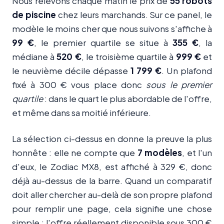
Nous relevons chaque matin le prix de
55 robots
de piscine
chez leurs marchands. Sur ce panel, le
modèle le moins cher que nous suivons s'affiche à
99 €
, le premier quartile se situe à
355 €
, la
médiane à
520 €
, le troisième quartile à
999 €
et
le neuvième décile dépasse
1 799 €
. Un plafond
fixé à 300 € vous place donc
sous le premier
quartile
: dans le quart le plus abordable de l'offre,
et même dans sa moitié inférieure.
La sélection ci-dessus en donne la preuve la plus
honnête : elle ne compte que
7 modèles
, et l'un
d'eux, le Zodiac MX8, est affiché à 329 €, donc
déjà au-dessus de la barre. Quand un comparatif
doit aller chercher au-delà de son propre plafond
pour remplir une page, cela signifie une chose
simple : l'offre réellement disponible sous 300 €