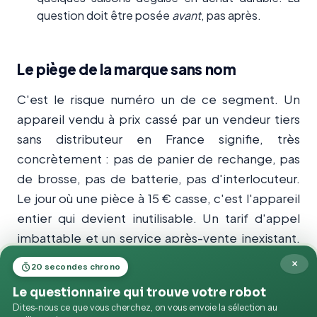
question doit être posée
avant
, pas après.
Le piège de la marque sans nom
C'est le risque numéro un de ce segment. Un
appareil vendu à prix cassé par un vendeur tiers
sans distributeur en France signifie, très
concrètement : pas de panier de rechange, pas
de brosse, pas de batterie, pas d'interlocuteur.
Le jour où une pièce à 15 € casse, c'est l'appareil
entier qui devient inutilisable. Un tarif d'appel
imbattable et un service après-vente inexistant,
ce n'est pas une bonne affaire : c'est un achat à
×
20 secondes chrono
refaire.
Le questionnaire qui trouve votre robot
Dites-nous ce que vous cherchez, on vous envoie la sélection au