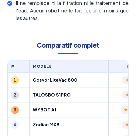
Il ne remplace ni la filtration ni le traitement de
l'eau. Aucun robot ne le fait, celui-ci moins que
les autres.
Comparatif complet
#
MODÈLE
NO
Gosvor LiteVac 800
1
4.
TALOSBO S1PRO
2
4.
WYBOT A1
3
4.4
Zodiac MX8
4
4.