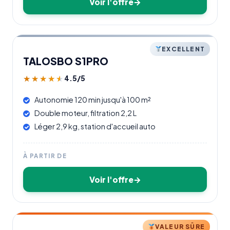
Voir l'offre
EXCELLENT
TALOSBO S1PRO
4.5/5
★★★★★
★★★★★
Autonomie 120 min jusqu'à 100 m²
Double moteur, filtration 2,2 L
Léger 2,9 kg, station d'accueil auto
À PARTIR DE
Voir l'offre
VALEUR SÛRE