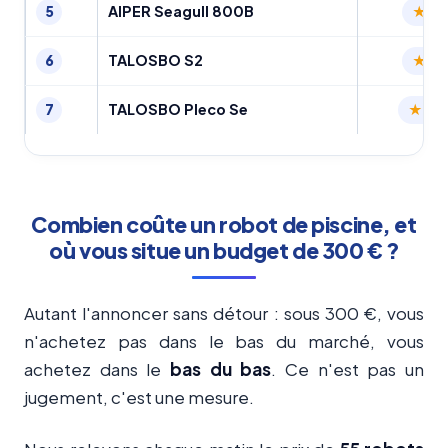
AIPER Seagull 800B
5
4.
TALOSBO S2
6
4.
TALOSBO Pleco Se
7
4.2
Combien coûte un robot de piscine, et
où vous situe un budget de 300 € ?
Autant l'annoncer sans détour : sous 300 €, vous
n'achetez pas dans le bas du marché, vous
achetez dans le
bas du bas
. Ce n'est pas un
jugement, c'est une mesure.