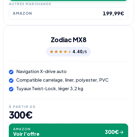
AUTRES MARCHANDS
199,99€
AMAZON
Zodiac MX8
★★★★★
★★★★★
4.40
/5
Navigation X-drive auto
Compatible carrelage, liner, polyester, PVC
Tuyaux Twist-Lock, léger 3,2 kg
À PARTIR DE
300€
AMAZON
300€
→
Voir l'offre