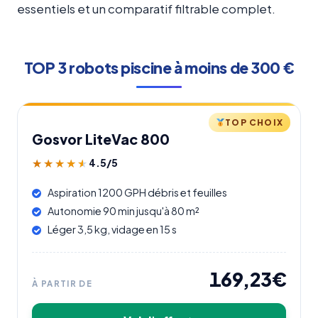
essentiels et un comparatif filtrable complet.
TOP 3 robots piscine à moins de 300 €
TOP CHOIX
Gosvor LiteVac 800
4.5/5
★★★★★
★★★★★
Aspiration 1200 GPH débris et feuilles
Autonomie 90 min jusqu'à 80 m²
Léger 3,5 kg, vidage en 15 s
169,23€
À PARTIR DE