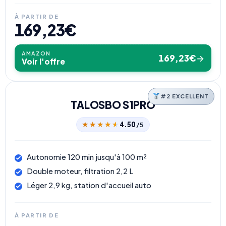
À PARTIR DE
169,23€
AMAZON
169,23€
→
Voir l'offre
#2 EXCELLENT
TALOSBO S1PRO
★★★★★
★★★★★
4.50
/5
Autonomie 120 min jusqu'à 100 m²
Double moteur, filtration 2,2 L
Léger 2,9 kg, station d'accueil auto
À PARTIR DE