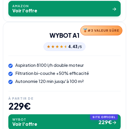
AMAZON
→
Voir l'offre
#3 VALEUR SÛRE
WYBOT A1
★★★★★
★★★★★
4.43
/5
Aspiration 8100 l/h double moteur
Filtration bi-couche +50% efficacité
Autonomie 120 min jusqu'à 100 m²
À PARTIR DE
229€
WYBOT
229€
→
Voir l'offre