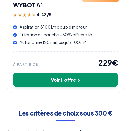
WYBOT A1
4.43/5
★★★★★
★★★★★
Aspiration 8100 l/h double moteur
Filtration bi-couche +50% efficacité
Autonomie 120 min jusqu'à 100 m²
229€
À PARTIR DE
Voir l'offre
Les critères de choix sous 300 €