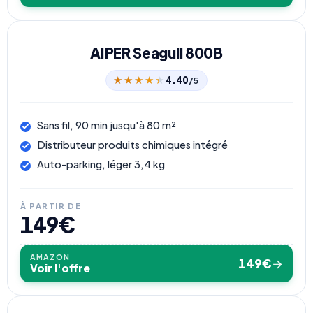
AIPER Seagull 800B
★★★★★
★★★★★
4.40
/5
Sans fil, 90 min jusqu'à 80 m²
Distributeur produits chimiques intégré
Auto-parking, léger 3,4 kg
À PARTIR DE
149€
AMAZON
149€
→
Voir l'offre