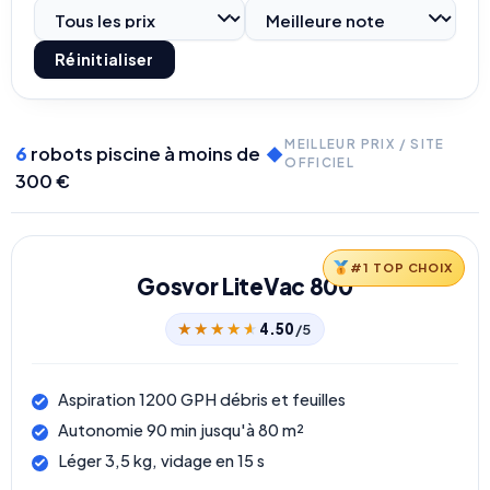
Réinitialiser
MEILLEUR PRIX / SITE
6
robots piscine à moins de
◆
OFFICIEL
300 €
#1 TOP CHOIX
Gosvor LiteVac 800
★★★★★
★★★★★
4.50
/5
Aspiration 1200 GPH débris et feuilles
Autonomie 90 min jusqu'à 80 m²
Léger 3,5 kg, vidage en 15 s