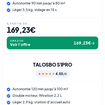
Autonomie 90 min jusqu'à 80 m²
Léger 3,5 kg, vidage en 15 s
À PARTIR DE
169,23€
AMAZON
169,23€
→
Voir l'offre
TALOSBO S1PRO
★★★★★
★★★★★
4.50
/5
Autonomie 120 min jusqu'à 100 m²
Double moteur, filtration 2,2 L
Léger 2,9 kg, station d'accueil auto