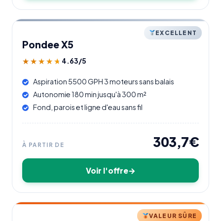
EXCELLENT
Pondee X5
4.63/5
★★★★★
★★★★★
Aspiration 5500 GPH 3 moteurs sans balais
Autonomie 180 min jusqu'à 300 m²
Fond, parois et ligne d'eau sans fil
303,7€
À PARTIR DE
Voir l'offre
VALEUR SÛRE