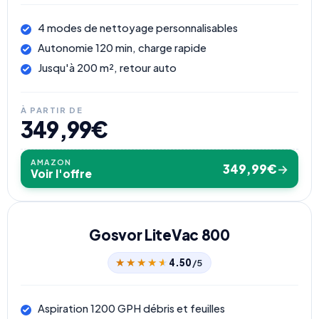
4 modes de nettoyage personnalisables
Autonomie 120 min, charge rapide
Jusqu'à 200 m², retour auto
À PARTIR DE
349,99€
AMAZON
349,99€
→
Voir l'offre
Gosvor LiteVac 800
★★★★★
★★★★★
4.50
/5
Aspiration 1200 GPH débris et feuilles