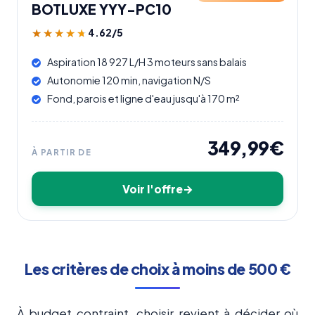
BOTLUXE YYY-PC10
4.62/5
★★★★★
★★★★★
Aspiration 18 927 L/H 3 moteurs sans balais
Autonomie 120 min, navigation N/S
Fond, parois et ligne d'eau jusqu'à 170 m²
349,99€
À PARTIR DE
Voir l'offre
Les critères de choix à moins de 500 €
À budget contraint, choisir revient à décider où