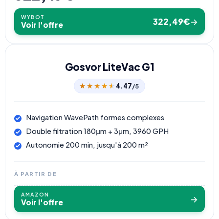
WYBOT
322,49€
→
Voir l'offre
Gosvor LiteVac G1
★★★★★
★★★★★
4.47
/5
Navigation WavePath formes complexes
Double filtration 180μm + 3μm, 3960 GPH
Autonomie 200 min, jusqu'à 200 m²
À PARTIR DE
AMAZON
→
Voir l'offre