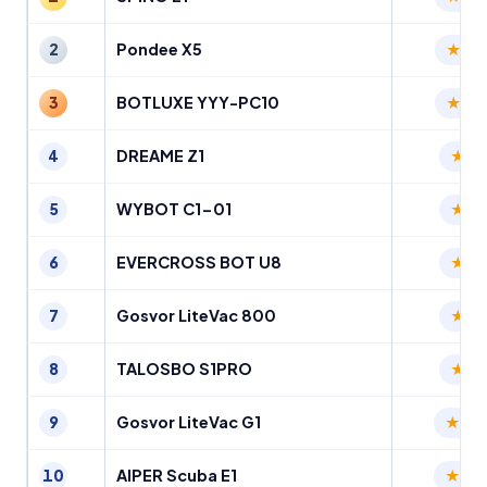
Pondee X5
2
4.
BOTLUXE YYY-PC10
3
4.
DREAME Z1
4
4.
WYBOT C1-01
5
4.
EVERCROSS BOT U8
6
4.
Gosvor LiteVac 800
7
4.
TALOSBO S1PRO
8
4.
Gosvor LiteVac G1
9
4.
AIPER Scuba E1
10
4.