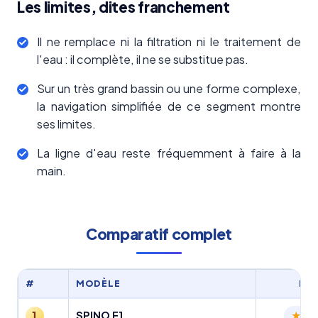
Les limites, dites franchement
Il ne remplace ni la filtration ni le traitement de
l'eau : il complète, il ne se substitue pas.
Sur un très grand bassin ou une forme complexe,
la navigation simplifiée de ce segment montre
ses limites.
La ligne d'eau reste fréquemment à faire à la
main.
Comparatif complet
#
MODÈLE
NO
SPINO E1
1
4.