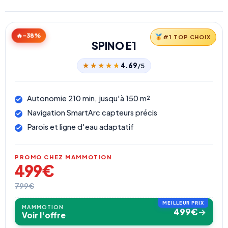
-38%
#1 TOP CHOIX
SPINO E1
★★★★★
★★★★★
4.69
/5
Autonomie 210 min, jusqu'à 150 m²
Navigation SmartArc capteurs précis
Parois et ligne d'eau adaptatif
PROMO CHEZ MAMMOTION
499€
799€
MAMMOTION
499€
→
Voir l'offre