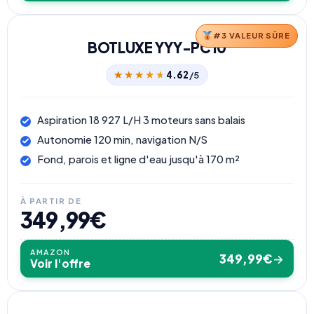
#3 VALEUR SÛRE
BOTLUXE YYY-PC10
★★★★★
★★★★★
4.62
/5
Aspiration 18 927 L/H 3 moteurs sans balais
Autonomie 120 min, navigation N/S
Fond, parois et ligne d'eau jusqu'à 170 m²
À PARTIR DE
349,99€
AMAZON
349,99€
→
Voir l'offre