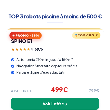
TOP 3 robots piscine à moins de 500 €
-38%
TOP CHOIX
SPINO E1
4.69/5
★★★★★
★★★★★
Autonomie 210 min, jusqu'à 150 m²
Navigation SmartArc capteurs précis
Parois et ligne d'eau adaptatif
499€
799€
À PARTIR DE
Voir l'offre