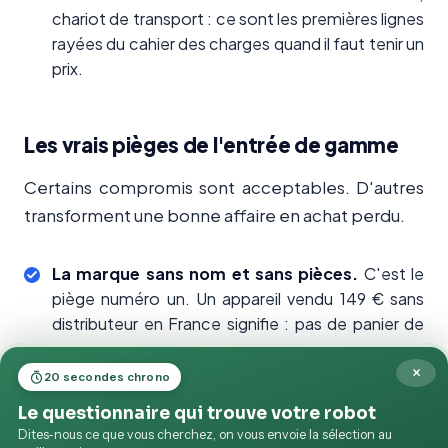
chariot de transport : ce sont les premières lignes
rayées du cahier des charges quand il faut tenir un
prix.
Les vrais pièges de l'entrée de gamme
Certains compromis sont acceptables. D'autres
transforment une bonne affaire en achat perdu.
La marque sans nom et sans pièces.
C'est le
piège numéro un. Un appareil vendu 149 € sans
distributeur en France signifie : pas de panier de
rechange, pas de brosse de remplacement, pas
×
de batterie disponible. Le jour où une pièce à 15 €
20 secondes chrono
casse, c'est le robot entier qui part à la benne.
Le questionnaire qui trouve votre robot
Dites-nous ce que vous cherchez, on vous envoie la sélection au
La
performance
annoncée en litres par heure.