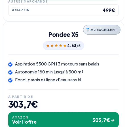
AUTRES MARCHANDS
499€
AMAZON
#2 EXCELLENT
Pondee X5
★★★★★
★★★★★
4.63
/5
Aspiration 5500 GPH 3 moteurs sans balais
Autonomie 180 min jusqu'à 300 m²
Fond, parois et ligne d'eau sans fil
À PARTIR DE
303,7€
AMAZON
303,7€
→
Voir l'offre