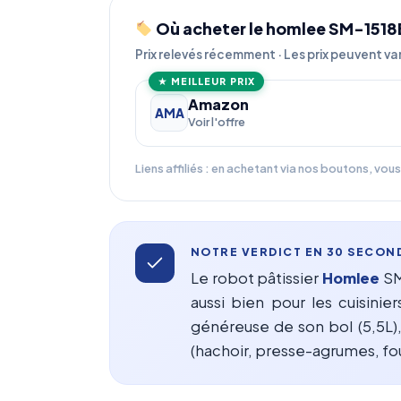
Où acheter le homlee SM-1518BM 
Prix relevés récemment · Les prix peuvent var
★ MEILLEUR PRIX
Amazon
AMA
Voir l'offre
Liens affiliés : en achetant via nos boutons, vo
NOTRE VERDICT EN 30 SECON
Le robot pâtissier
Homlee
SM-
aussi bien pour les cuisinie
généreuse de son bol (5,5L),
(hachoir, presse-agrumes, fou