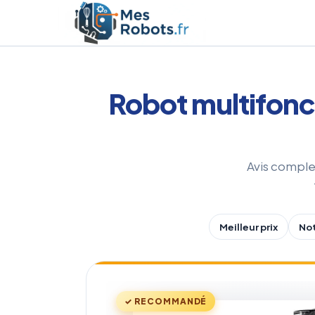
Aller
au
contenu
Robot multifonc
Avis comple
Meilleur prix
Not
✓ RECOMMANDÉ