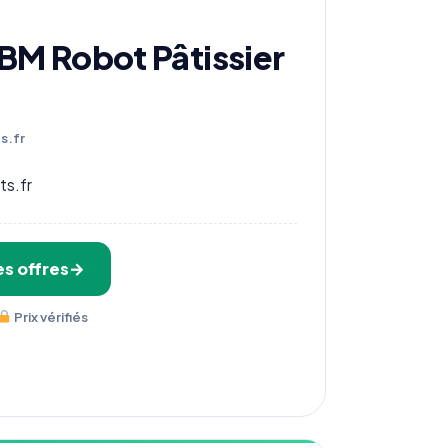
M Robot Pâtissier
s.fr
ts.fr
s offres
Prix vérifiés