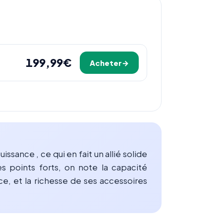
199,99€
Acheter
sance , ce qui en fait un allié solide
es points forts, on note la capacité
e, et la richesse de ses accessoires