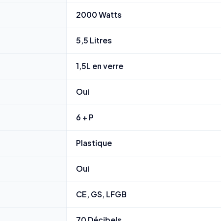
2000 Watts
5,5 Litres
1,5L en verre
Oui
6 + P
Plastique
Oui
CE, GS, LFGB
70 Décibels