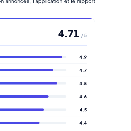
ion annoncée, l'application et le rapport
4.71
/ 5
4.9
4.7
4.8
4.6
4.5
4.4