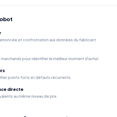
robot
r
 annoncée et confrontation aux données du fabricant.
s marchands pour identifier le meilleur moment d'achat.
urs
ifier points forts et défauts récurrents.
nce directe
alents au même niveau de prix.