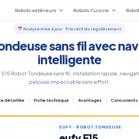
Robots extérieurs
Robots Cuisine
Robot
Analyse mise à jour · Prix vérifiés régulièrement
tondeuse sans fil avec n
intelligente
E15 Robot Tondeuse sans fil : installation rapide, navigat
pelouse impeccable sans effort.
e détaillée
Fiche technique
Avantages
Concurrents
EUFY · ROBOT TONDEUSE
eufy E15