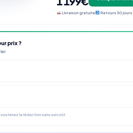
1 199€
Livraison gratuite
Retours 30 jours
ur prix ?
ier
us soutenez la rédaction sans surcoût.