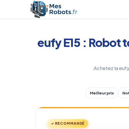
Aller
au
contenu
eufy E15 : Robot 
Achetez la eufy 
Meilleur prix
Not
✓ RECOMMANDÉ