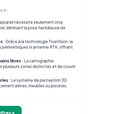
s.fr
appareil nécessite seulement cinq
el, éliminant la pose fastidieuse de
es
: Grâce à la technologie TrueVision, la
es périmétriques ni antenne RTK, offrant
ains libres
: La cartographie
plusieurs zones distinctes et de couvrir
cles
: Le système de perception 3D
acement arbres, meubles ou piscines,
ffres