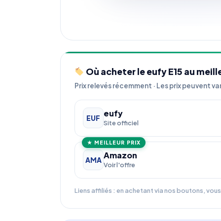
Où acheter le eufy E15 au meille
Prix relevés récemment · Les prix peuvent var
eufy
EUF
Site officiel
★ MEILLEUR PRIX
Amazon
AMA
Voir l'offre
Liens affiliés : en achetant via nos boutons, vo