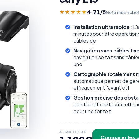
4.71
/5
★★★★★
★★★★★
Note mes-robot
Installation ultra rapide
: L'
minutes pour être opérationn
câbles de
Navigation sans câbles fix
navigation se fait sans câbl
une
Cartographie totalement m
automatique permet de gérer 
efficacement l'avant et l
Gestion précise des obsta
identifie et contourne effic
pour une tonte fl
À PARTIR DE
Comparer les o