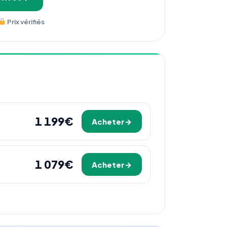
Prix vérifiés
1 199€
Acheter
1 079€
Acheter