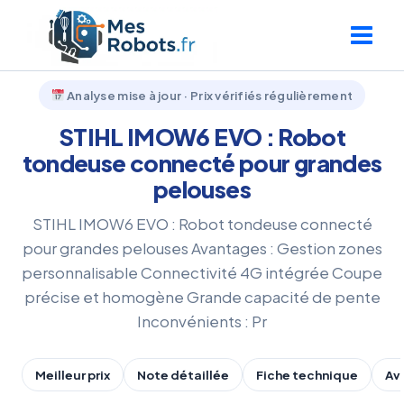
Aller
au
contenu
Analyse mise à jour · Prix vérifiés régulièrement
STIHL IMOW6 EVO : Robot
tondeuse connecté pour grandes
pelouses
STIHL IMOW6 EVO : Robot tondeuse connecté
pour grandes pelouses Avantages : Gestion zones
personnalisable Connectivité 4G intégrée Coupe
précise et homogène Grande capacité de pente
Inconvénients : Pr
Meilleur prix
Note détaillée
Fiche technique
Av