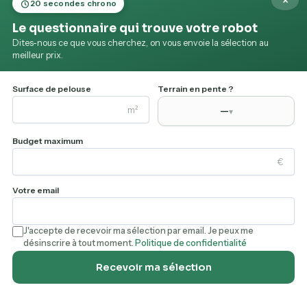
×
20 secondes chrono
✓ RECOMMANDÉ PAR MES-ROBOTS.FR
Le questionnaire qui trouve votre robot
Dites-nous ce que vous cherchez, on vous envoie la sélection au
STIHL IMOW6 EVO
meilleur prix.
Livraison gratuite · Retours sous 30 jours
Surface de pelouse
Terrain en pente ?
m²
—
▾
Jardins Loisirs · 1 499€
Budget maximum
Pas encore sûr ?
Comparez les meilleurs robots
€
2026
Votre email
J'accepte de recevoir ma sélection par email. Je peux me
désinscrire à tout moment.
Politique de confidentialité
Que retenir du STIHL IMOW6 EVO ?
Recevoir ma sélection