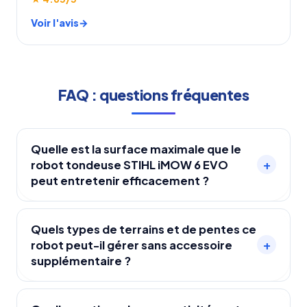
Voir l'avis
FAQ : questions fréquentes
Quelle est la surface maximale que le
+
robot tondeuse STIHL iMOW 6 EVO
peut entretenir efficacement ?
Le robot tondeuse STIHL iMOW 6 EVO peut
entretenir efficacement une surface maximale
Quels types de terrains et de pentes ce
+
robot peut-il gérer sans accessoire
de 3 000 m².
supplémentaire ?
Le STIHL iMOW 6 EVO peut gérer des terrains