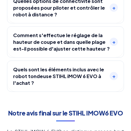
avec des pentes allant jusqu'à 45 % sans
Quelles options de connectivité sont
+
proposées pour piloter et contrôler le
accessoire supplémentaire, et jusqu'à 55 %
robot à distance ?
avec l'Upgrade Kit N°10.
Le robot offre une connectivité Bluetooth, Wi-Fi
et 4G, permettant un contrôle à distance via
Comment s'effectue le réglage de la
+
hauteur de coupe et dans quelle plage
l'application My iMOW et la compatibilité avec
est-il possible d'ajuster cette hauteur ?
les systèmes Smart Home.
Le réglage de la hauteur de coupe se fait via
l'application My iMOW et il est possible d'ajuster
Quels sont les éléments inclus avec le
+
robot tondeuse STIHL iMOW 6 EVO à
la hauteur entre 20 et 60 mm.
l'achat ?
Le robot tondeuse STIHL iMOW 6 EVO est livré
avec une station de charge.
Notre avis final sur le STIHL IMOW6 EVO