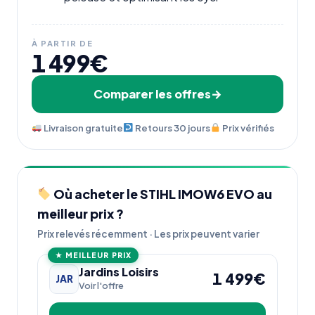
À PARTIR DE
1 499€
Comparer les offres
Livraison gratuite
Retours 30 jours
Prix vérifiés
Où acheter le STIHL IMOW6 EVO au
meilleur prix ?
Prix relevés récemment · Les prix peuvent varier
★ MEILLEUR PRIX
Jardins Loisirs
1 499€
JAR
Voir l'offre