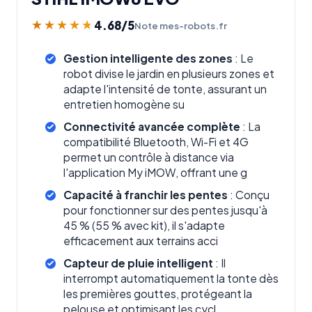
4.68
/5
★★★★★
★★★★★
Note mes-robots.fr
Gestion intelligente des zones
: Le
robot divise le jardin en plusieurs zones et
adapte l'intensité de tonte, assurant un
entretien homogène su
Connectivité avancée complète
: La
compatibilité Bluetooth, Wi-Fi et 4G
permet un contrôle à distance via
l'application My iMOW, offrant une g
Capacité à franchir les pentes
: Conçu
pour fonctionner sur des pentes jusqu'à
45 % (55 % avec kit), il s'adapte
efficacement aux terrains acci
Capteur de pluie intelligent
: Il
interrompt automatiquement la tonte dès
les premières gouttes, protégeant la
pelouse et optimisant les cycl