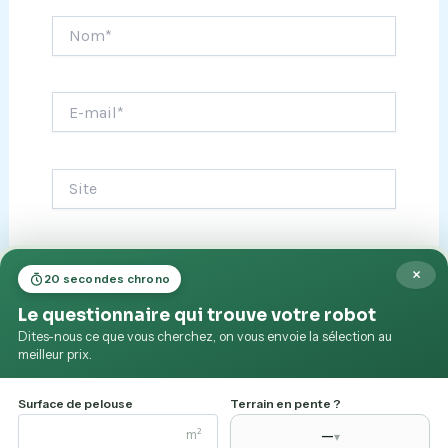
Nom*
E-
mail*
Site
Enregistrer mon nom, mon e-mail et mon site
×
20 secondes chrono
dans le navigateur pour mon prochain commentaire.
Le questionnaire qui trouve votre robot
Dites-nous ce que vous cherchez, on vous envoie la sélection au
meilleur prix.
Surface de pelouse
Terrain en pente ?
m²
—
▾