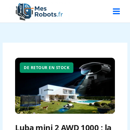
Aller
au
contenu
DE RETOUR EN STOCK
Luba mini 2 AWD 1000 : la