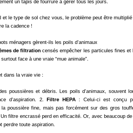
lement un tapis de fourrure à gérer tous les jours.
 et le type de sol chez vous, le problème peut être multipl
re la cadence !
ots ménagers gèrent-ils les poils d’animaux
èmes de filtration
censés empêcher les particules fines et l
, surtout face à une vraie “mue animale”.
 dans la vraie vie :
é des poussières et débris. Les poils d’animaux, souvent l
nce d’aspiration. 2.
Filtre HEPA
: Celui-ci est conçu po
r la poussière fine, mais pas forcément sur des gros touf
 Un filtre encrassé perd en efficacité. Or, avec beaucoup de po
 perdre toute aspiration.