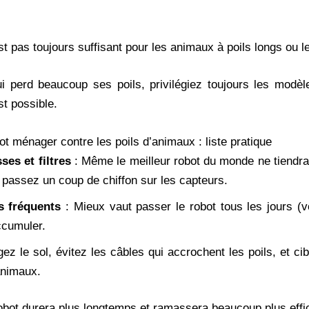
t pas toujours suffisant pour les animaux à poils longs ou 
i perd beaucoup ses poils, privilégiez toujours les modè
st possible.
bot ménager contre les poils d’animaux : liste pratique
ses et filtres
: Même le meilleur robot du monde ne tiendra
et passez un coup de chiffon sur les capteurs.
 fréquents
: Mieux vaut passer le robot tous les jours (v
accumuler.
ez le sol, évitez les câbles qui accrochent les poils, et c
animaux.
obot durera plus longtemps et ramassera beaucoup plus effi